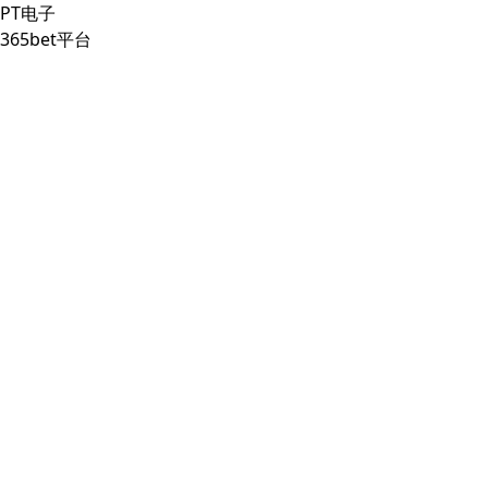
PT电子
365bet平台