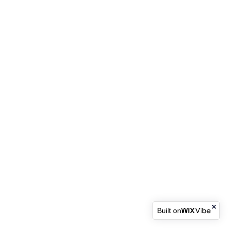
Built on