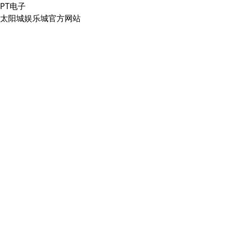
PT电子
太阳城娱乐城官方网站