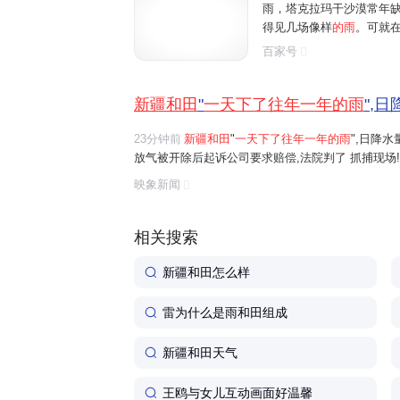
雨，塔克拉玛干沙漠常年缺水
得见几场像样
的雨
。可就在 
城上演了一幕魔幻景象：24
百家号
48.1 毫米的降水量，短短
新疆和田
"
一天下了往年一年的雨
",
23分钟前
新疆和田
"
一天下了往年一年的雨
",日降
放气被开除后起诉公司要求赔偿,法院判了 抓捕现场
映象新闻
相关搜索
新疆和田怎么样
雷为什么是雨和田组成
新疆和田天气
王鸥与女儿互动画面好温馨