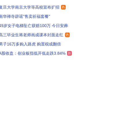
复旦大学南京大学等高校宣布扩招
热
年的雨都是好的，哪儿干旱往哪儿下
94
南华禅寺辟谣"售卖祈福套餐"
样的降雨一年来个四五回南疆就要变草原了
285
49岁女子电梯坠亡获赔100万 今日安葬
没别的意思，我就想就现在这情况囊会不会发霉
119
高三毕业生将老师画成课本封面走红
热
男子16万多购入路虎 购置税或翻倍
雨润南疆
133
A股收盘：创业板指低开低走跌3.84%
新
万个人凑不出一把伞
151
疆大粮仓正在赶来
105
下点雨，多产点粮，多来点绿洲
87
要去和田捡石头，大雨冲刷出来很多吧？
41
疆要尽早规划地下雨水管网。
75
疆灰土大，太需要这样的及时雨
69