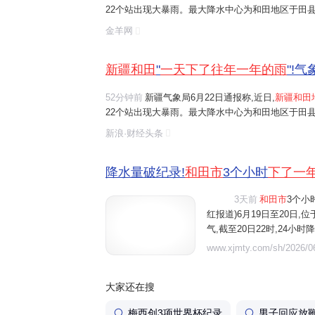
22个站出现大暴雨。最大降水中心为和田地区于田县
和田市6月19日20时至20日20时的单日降水量为64
金羊网
于
一天下了
往常
一年的雨
。 和田市居民陈...
新疆和田
"
一天下了往年一年的雨
"!
52分钟前
新疆气象局6月22日通报称,近日,
新疆和田
22个站出现大暴雨。最大降水中心为和田地区于田县
和田市6月19日20时至20日20时的单日降水量为64
新浪·财经头条
于
一天下了
往常
一年的雨
。 和田市居民陈...
降水量破纪录!
和田市
3个小时
下了一
3天前
和田市
3个小
视频
红报道)6月19日至20日

气,截至20日22时,24小
日降水量纪录。 来自中央气
www.xjmty.com/sh/2026/06
水量达34.3毫米,单小时降
大家还在搜
梅西创3项世界杯纪录
男子回应放