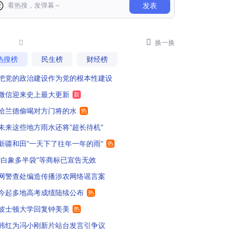
发表
疆大粮仓正在赶来
105
下点雨，多产点粮，多来点绿洲

87

换一换
热搜榜
民生榜
财经榜
要去和田捡石头，大雨冲刷出来很多吧？
41
把党的政治建设作为党的根本性建设
疆要尽早规划地下雨水管网。
75
微信迎来史上最大更新
新
疆灰土大，太需要这样的及时雨
69
哈兰德偷喝对方门将的水
热
未来这些地方雨水还将"超长待机"
望新疆全部都变成绿洲！！！
8
新疆和田"一天下了往年一年的雨"
热
0毫米，不是60厘米？
3
"白象多半袋"等商标已宣告无效
网警查处编造传播涉农网络谣言案
啥叫超过当地全年平均降水量，应该是总降水量才对吧，这样才配得上是相当于一天下了往常一年的雨
2
今起多地高考成绩陆续公布
热
有水就是好事，有水了，沙漠就能生长植被，年复一年 绿洲近在眼前。
50
波士顿大学回复钟美美
热
疆人民是不是考虑一下基建了
43
韩红为冯小刚新片站台发言引争议