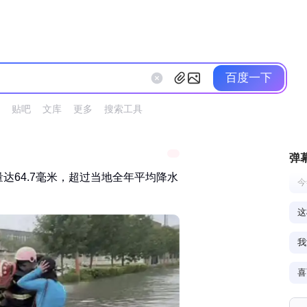
百度一下
贴吧
文库
更多
搜索工具
弹
量达64.7毫米，超过当地全年平均降水
今
这
我
喜
一