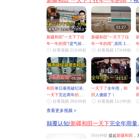
新疆和田"一天下了往年一年的雨"
- 


00:52
01:27
新疆和田"一天下了往
新疆和田"一天下了往
年一年的雨"
!是气候
年一年的雨"
,居民:12
灾...
好看视频
21分钟前
年...
好看视频
17分钟前


01:08
01:13
和田
单日暴雨破纪录,
一天下了
全年雨，
和
一天下
完近两年
的雨
,
田
人傻眼了！
武警...
好看视频
28分钟前
好看视频
11小时前
查看更多视频 >
颠覆认知!
新疆和田一天下
完全年雨量,
55分钟前
提起
新疆和田
，