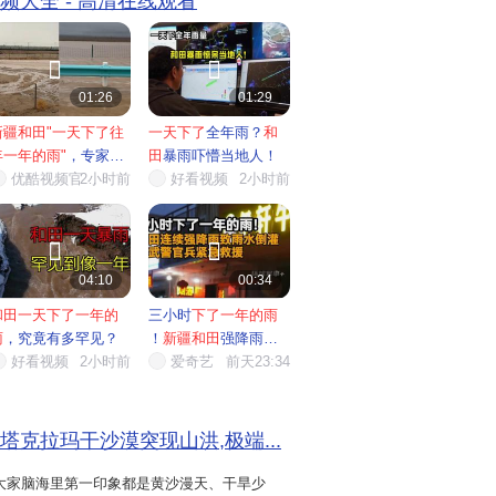
视频大全 - 高清在线观看


01:26
01:29
新疆和田"一天下了往
一天下了
全年雨？
和
年一年的雨"
，专家回
田
暴雨吓懵当地人！
应
优酷视频官…
2小时前
好看视频
2小时前


04:10
00:34
和田一天下了一年的
三小时
下了一年的雨
雨
，究竟有多罕见？
！
新疆和田
强降雨致
好看视频
2小时前
雨水倒...
爱奇艺
前天23:34
塔克拉玛干沙漠突现山洪,极端...
大家脑海里第一印象都是黄沙漫天、干旱少