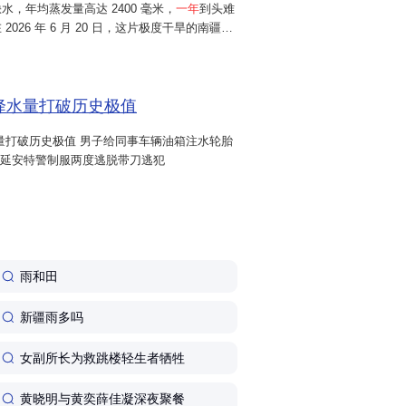
，年均蒸发量高达 2400 毫米，
一年
到头难
2026 年 6 月 20 日，这片极度干旱的南疆小
 小时累计降雨 64.7 毫米，远超当地常年年均
一天
，直接下完...
日降水量打破历史极值
水量打破历史极值 男子给同事车辆油箱注水轮胎
!延安特警制服两度逃脱带刀逃犯
雨和田
新疆雨多吗
女副所长为救跳楼轻生者牺牲
黄晓明与黄奕薛佳凝深夜聚餐