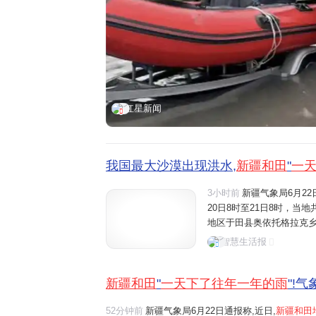
红星新闻
我国最大沙漠出现洪水,
新疆和田
"
一
3小时前
新疆气象局6月2
20日8时至21日8时，当
地区于田县奥依托格拉克乡山
20时至20日20时的单日
智慧生活报
降水量，相当于一天下了往
新疆和田
"
一天下了往年一年的雨
"!
52分钟前
新疆气象局6月22日通报称,近日,
新疆和田