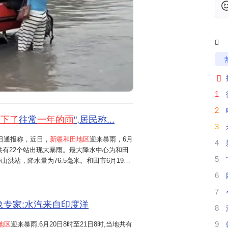
新
多

我

新
1
南
2
天下了
往常
一年的雨
",居民称...
3
希
2日通报称，近日，
新疆和田地区
迎来暴雨，6月
4
地共有22个站出现大暴雨。最大降水中心为和田
6
5
洪站，降水量为76.5毫米。和田市6月19日
降水量为64.7毫米，这个数字超过当地全年平均
6
常一年的雨。和田市居民陈女士告诉红星新...
7
气象专家:水汽来自印度洋
8
新
9
地区
迎来暴雨,6月20日8时至21日8时,当地共有