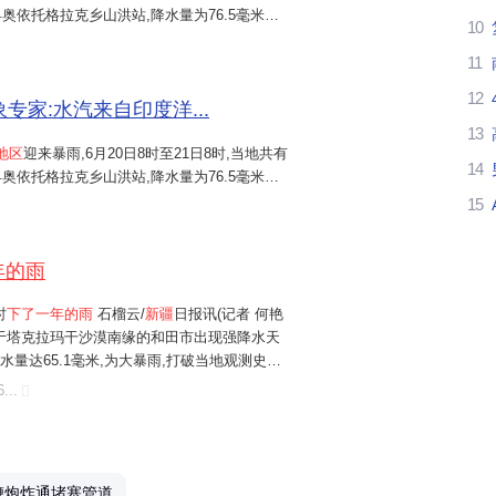
奥依托格拉克乡山洪站,降水量为76.5毫米。
10
今
.7毫米,这个数字超过当地全年平均降水量,相当
11
这
12
气象专家:水汽来自印度洋...
我
13
地区
迎来暴雨,6月20日8时至21日8时,当地共有
14
奥依托格拉克乡山洪站,降水量为76.5毫米。
喜
.7毫米,这个数字超过当地全年平均降水量,相当
15
一
年的雨
新
时
下了一年的雨
石榴云/
新疆
日报讯(记者 何艳
多
,位于塔克拉玛干沙漠南缘的和田市出现强降水天
时降水量达65.1毫米,为大暴雨,打破当地观测史单
我
象台的实况数据显示,20日12-13时,和田市降
...
水量打破当地观测史...
新
南
鞭炮炸通堵塞管道