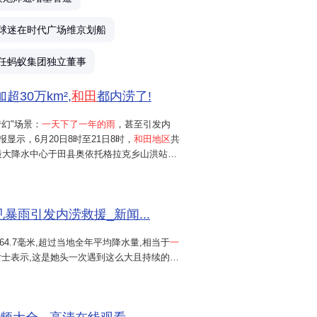
希
球迷在时代广场维京划船
6
任蚂蚁集团独立董事
30万km²,
和田
都内涝了!
梦幻"场景：
一天下了一年的雨
，甚至引发内
报显示，6月20日8时至21日8时，
和田地区
共
新
最大降水中心于田县奥依托格拉克乡山洪站降
市的单日降水量则达到64.7毫米，要知道，在正
才数十毫米，这场仅...
罕见暴雨引发内涝救援_新闻...
64.7毫米,超过当地全年平均降水量,相当于
一
女士表示,这是她头一次遇到这么大且持续的降