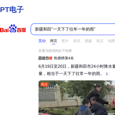
PT电子
时间不限
所有网页和文件
站点内检索
网页
图片
资讯
视频
笔记
地图
百度为您找到以下结果
热搜榜第4名
6月19日至20日，新疆和田市24小时降水
量，相当于一天下了往常一年的雨。‌‌
1
昨天