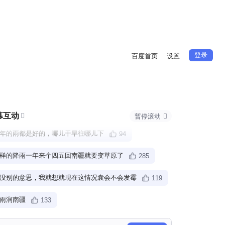
登录
百度首页
设置
幕互动

暂停滚动

年的雨都是好的，哪儿干旱往哪儿下
94
样的降雨一年来个四五回南疆就要变草原了
285
没别的意思，我就想就现在这情况囊会不会发霉
119
雨润南疆
133
万个人凑不出一把伞
151