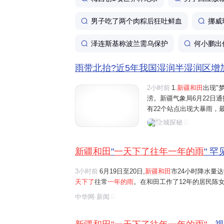
男子吃了两个肉粽后狂吐鲜血
挪威
泽连斯基称波兰需乌保护
何小鹏出
雨带北抬?近5年我国湿润半湿润区增加超
2小时前
1.
新疆和田
出现"
涝。新疆气象局6月22日通
有22个站点出现大暴雨，
水量达76.5毫米。而和田
全城探秘
常年份，当地全年降水量也
新疆和田
"
一天下了往年一年的雨
" 
3小时前
6月19日至20日,
新疆和田
市24小时降水量达
天下了
往常
一年的雨
。在和田工作了12年的居民陈
雨,当地出现部分民居漏雨、道路积水的情况
中华网·新闻