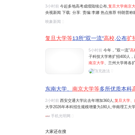
3小时前
今起多地高考成绩陆续公布,
复旦大学南京
央视新闻 下载: 分享: 责编:李娜 热点推荐 特朗
部门启动调查 金价冲击5200美元难度大增,美银,德
映象新闻
梅了"!数说南方破纪录强降雨,未来...
复旦大学等
13所"双一流"
高校
,公布
扩
5小时前
今年，"双一流"
高
子科技大学将扩招400人，
南京大学
、兰州大学将各扩
增量为180人；华南理工大
南充政法
大学、南开大学、山东大学
东南大学、
南京大学等
多所优质本科
2小时前
西安交通大学比去年增加360人;
复旦大学、
大学2026年本科招生规模增量为180人;华南理工大学
学、南开大学、山东大学、中央财经大学、中国矿业大学
手机光明网
额。
大家还在搜