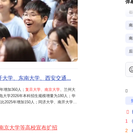
弹
都
南
南
后
武
大学、东南大学、西安交通...
年增加360人；
复旦大学、南京大学
、兰州大
产

电大学2026年本科招生规模增量为180人；华
2025年增加150人；同济大学、南开大学、
千
中国矿业大学（北京）等高校，2026年均新

智能类成为新增专业风口。北京航空航
1
南京大学等高校宣布扩招
愿
2