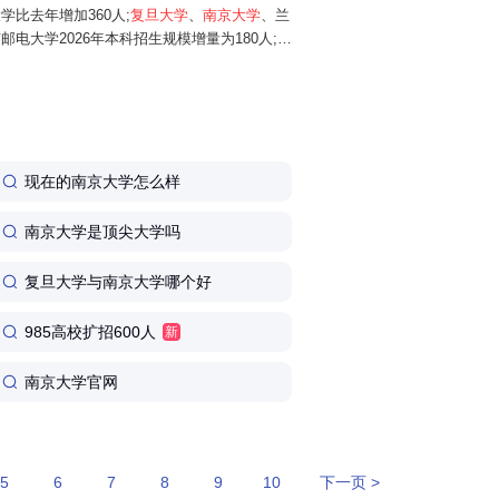
学比去年增加360人;
复旦大学
、
南京大学
、兰
邮电大学2026年本科招生规模增量为180人;华
025年增加150人;同济大学、南开大学...
现在的南京大学怎么样
南京大学是顶尖大学吗
复旦大学与南京大学哪个好
985高校扩招600人
新
南京大学官网
5
6
7
8
9
10
下一页 >