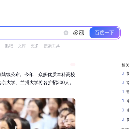
百度一下
贴吧
文库
更多
搜索工具
相
绩将陆续公布。今年，众多优质本科高校
大学、兰州大学将各扩招300人。‌‌