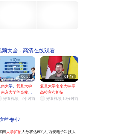
25年增加150人;同济大学、南开大学...
 视频大全 - 高清在线观看


00:59
01:43
东
南大
学、
复旦大学
复旦大学南京大学等
、
南京大学等高校宣
高校宣布扩招
布扩招
好看视频
...
2小时前
好看视频
10分钟前
这些专业
东南
大学扩招
人数将达600人,西安电子科技大