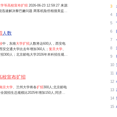
大学等高校宣布扩招
2026-06-23 12:59:27 来源:
3
我
普称能迅速解决黎巴嫩问题 两客机险些相撞美监管
4
银,大摩等五大投行集体转向? 南方强降雨"梅完
理
5
6
努
招
人数
7
武
校
中，东南
大学扩招
人数将达600人，西安电
8
西安交通大学比去年增加360人；
复旦大学
、
高
招300人；北京邮电大学2026年本科招生规模
9
学全国招生总规模比2025年增加150人；同济
10
、中央财经大学、中国矿业大学（...
都
11
高校宣布扩招
南
12
南京大学
、兰州大学将各
扩招
300人;北京邮电
南
13
全国招生总规模比2025年增加150人;同济大
14
(北京)等高校,2026年均新增100个招生名
后
15
武