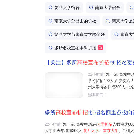
复旦大学宿舍
南京大学宿舍
南京大学分出去的学校
南京大学是
复旦大学与南京大学哪个好
南京大
多所名校宣布本科扩招
新
【关注】多所
高校宣布扩招
!扩招名
22小时前
"双一流"高校中,
学将扩招400人,西安交通大
州大学将各扩招300人;北京
南理工大学全国招生总规模比
澎湃新闻
山东大学、中央财经大学、
多所
高校宣布扩招
!扩招名额重点投向
22小时前
"双一流"高校中,东南
大学扩招
人数将达60
大学比去年增加360人;
复旦大学
、
南京大学
、兰州大