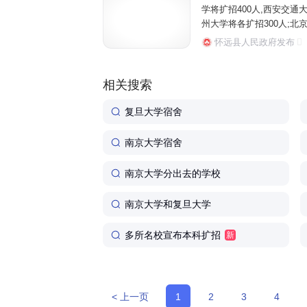
学将扩招400人,西安交通大
州大学将各扩招300人;北京
南理工大学全国招生总规模比2
怀远县人民政府发布
相关搜索
复旦大学宿舍
南京大学宿舍
南京大学分出去的学校
南京大学和复旦大学
多所名校宣布本科扩招
新
< 上一页
1
2
3
4