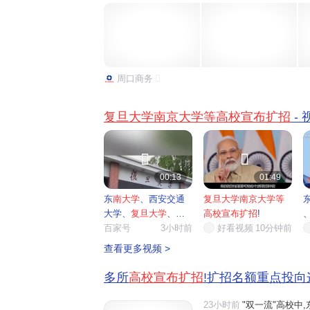
生规模增量为180人;华南理工大学全国招生总规模比20
周口商务
复旦大学南京大学等高校宣布扩招
-


00:13
01:49
东
南大学
、西安交通
复旦大学南京大学等
大学、
复旦大学
、
南
高校宣布扩招
!
京大学
百家号
...
3小时前
好看视频
10分钟前
查看更多视频 >
多所
高校宣布扩招
!扩招名额重点投向
23小时前
"双一流"高校中,