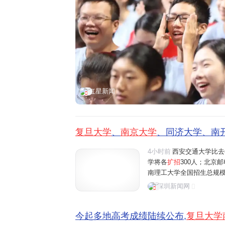
红星新闻
复旦大学
、
南京大学
、同济大学、南开
4小时前
西安交通大学比去
学将各
扩招
300人；北京邮
南理工大学全国招生总规模比
山东大学、中央财经大学、
深圳新闻网
增100个招生名额。AI
今起多地高考成绩陆续公布,
复旦大学