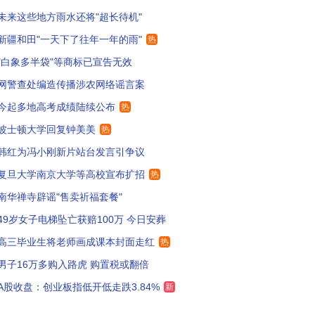
未来这些地方雨水还将"超长待机"
想到了我们那时候扩招。新一次的轮回
36
新疆和田"一天下了往年一年的雨"
热
工强校啊 说明ai专业人才稀缺
32
"白象多半袋"等商标已宣告无效
网警查处编造传播涉农网络谣言案
力赚钱，从高校开始！
32
今起多地高考成绩陆续公布
热
大法学别扩招就可以了
4
波士顿大学回复钟美美
热
考生今晚注定无眠
7
韩红为冯小刚新片站台发言引争议
复旦大学南京大学等高校宣布扩招
热
是为外卖和快递行业培养人才。
138
南华禅寺辟谣"售卖祈福套餐"
京大学还不错，复旦就算了，还不如考交大
36
49岁女子电梯坠亡获赔100万 今日安葬
京大学是江苏的吗？？？
5
高三毕业生将老师画成课本封面走红
热
男子16万多购入路虎 购置税或翻倍
面还会继续扩招，因为学生后面只会越来越少。
75
A股收盘：创业板指低开低走跌3.84%
新
汉大学法学文学院别扩招就行
101