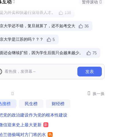
幕互动

暂停滚动

是为外卖和快递行业培养人才。
138
京大学还不错，复旦就算了，还不如考交大
36
京大学是江苏的吗？？？
5
面还会继续扩招，因为学生后面只会越来越少。
75
汉大学法学文学院别扩招就行
101
发表
扩招300人，一个标准寝室住6个，那就是50个寝室，得盖一栋宿舍楼啊
36
业扩张啊，又有一部分"沉睡"资金被召唤出来。

48

换一换
热搜榜
民生榜
财经榜
万别去武汉大学
29
把党的政治建设作为党的根本性建设
是真的不够用了还是经济效益驱使？大学还是应该以质量和尖端来立世，而不是靠规模和数量，这容易走进怪圈
55
微信迎来史上最大更新
新
每个孩子被合适学校录取
55
哈兰德偷喝对方门将的水
热