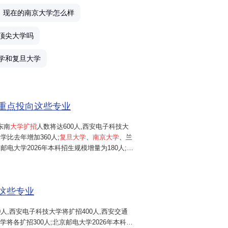
现在的南京大学怎么样
产
顶尖大学吗
千
学和复旦大学
愿
额重点投向这些专业
我
东南
大学扩招
人数将达600人,西安电子科技大
学比去年增加360人;
复旦大学
、
南京大学
、兰
理
邮电大学2026年本科招生规模增量为180人;华
2025年增加150人;同济大学、南开大学、
努
中国矿业大学(北京)
等高校
,...
这些专业
武
0人,西安电子科技大学将扩招400人,西安交通
高
学将各扩招300人;北京邮电大学2026年本科招
6