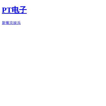
PT电子
新葡京娱乐