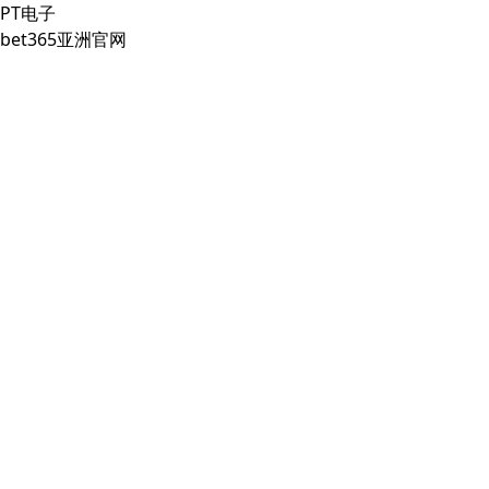
PT电子
bet365亚洲官网